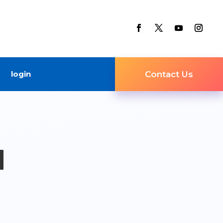
login
Contact Us
N